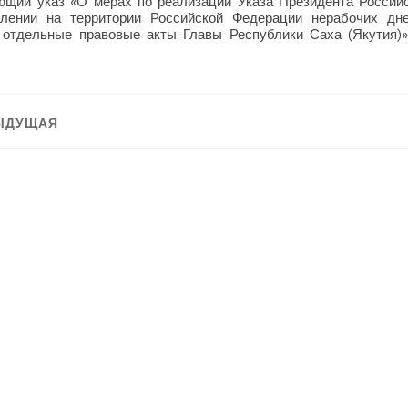
ющий указ «О мерах по реализации Указа Президента Российс
лении на территории Российской Федерации нерабочих дне
 отдельные правовые акты Главы Республики Саха (Якутия)
ация
ЫДУЩАЯ
:
Следующая:
ям