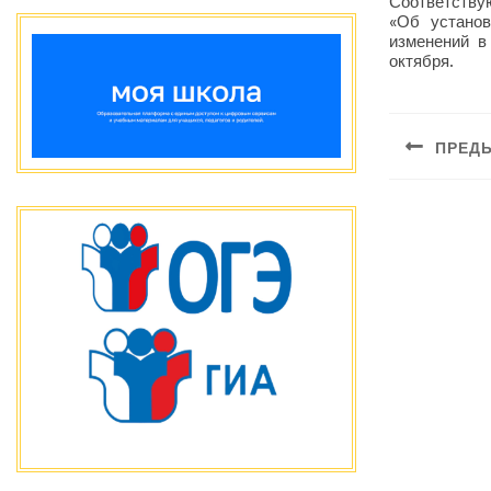
Соответству
«Об установ
изменений в
октября.
Навиг
ПРЕД
по
Предыдущая
запис