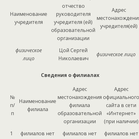
отчество
Адрес
Наименование
руководителя
местонахождени
учредителя
учредителя (ей)
учредителя(ей)
образовательной
организации
физическое
Цой Сергей
физическое лицо
лицо
Николаевич
Cведения о филиалах
Адрес
Адрес
№
местонахождения
официальног
Наименование
п/
филиала
сайта в сети
филиала
п
образовательной
«Интернет»
организации
(при наличии)
1
филиалов нет
филиалов нет
филиалов нет