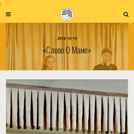
;
2018-10-19
«Слово О Маме»