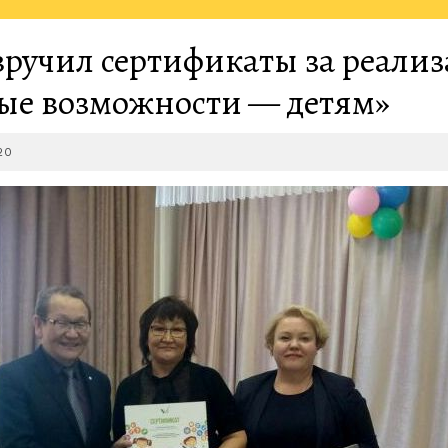
ручил сертификаты за реали
ые возможности — детям»
2018-
20
03-
20