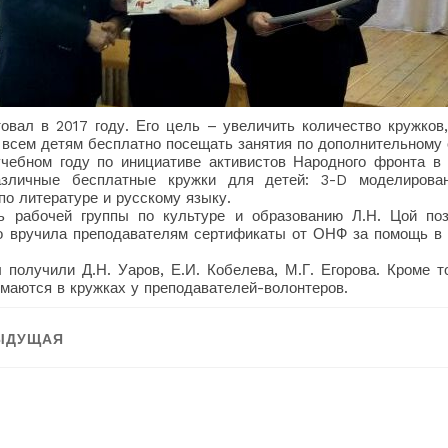
товал в 2017 году. Его цель – увеличить количество кружков
 всем детям бесплатно посещать занятия по дополнительному
чебном году по инициативе активистов Народного фронта в
азличные бесплатные кружки для детей: 3-D моделирован
по литературе и русскому языку.
ь рабочей группы по культуре и образованию Л.Н. Цой по
о вручила преподавателям сертификаты от ОНФ за помощь в
 получили Д.Н. Уаров, Е.И. Кобелева, М.Г. Егорова. Кроме 
имаются в кружках у преподавателей-волонтеров.
ация
ЫДУЩАЯ
:
Следующая:
ям