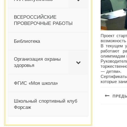
ВСЕРОССИЙСКИЕ
ПРОВЕРОЧНЫЕ РАБОТЫ
Проект стар
возможность
Библиотека
В текущем у
работают р
олимпиадам 
Организация охраны
Руководител
здоровья
торжественн
— детям».
Сертификаты
которые зан
ФГИС «Моя школа»
Навиг
ПРЕД
по
Школьный спортивный клуб
Форсаж
Предыдущая
запис