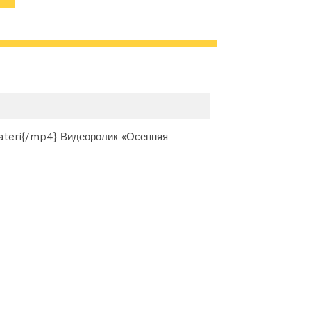
ИАЛЫ
ateri{/mp4} Видеоролик «Осенняя