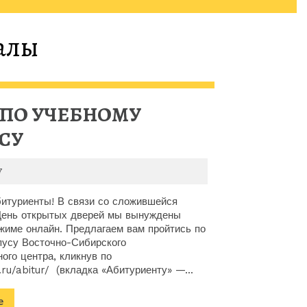
алы
Р ПО УЧЕБНОМУ
3D
СУ
ТУР
2020-
7
ПО
05-
17
итуриенты! В связи со сложившейся
УЧЕБНОМУ
День открытых дверей мы вынуждены
жиме онлайн. Предлагаем вам пройтись по
КОРПУСУ
пусу Восточно-Сибирского
ого центра, кликнув по
ru/abitur/ (вкладка «Абитуриенту» —...
Подробнее
е