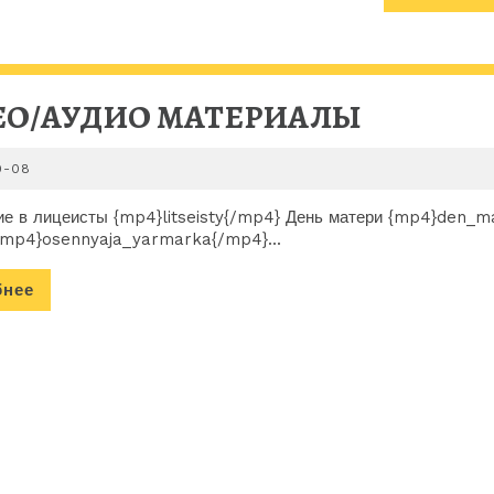
ВИДЕО/
ЕО/АУДИО МАТЕРИАЛЫ
АУДИО
2013-
0-08
МАТЕР
10-
08
е в лицеисты {mp4}litseisty{/mp4} День матери {mp4}den_m
{mp4}osennyaja_yarmarka{/mp4}...
Подробнее
бнее