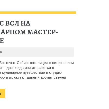
С ВСЛ НА
АРНОМ МАСТЕР-
3
Е
КЛАСС
2026-
26
ВСЛ
05-
26
 Восточно-Сибирского лицея с нетерпением
НА
я – дня, когда они отправятся в
е кулинарное путешествие в студию
КУЛИНАРНОМ
орога их окутал дивный аромат свежей
МАСТЕР-
КЛАССЕ
Подробнее
е