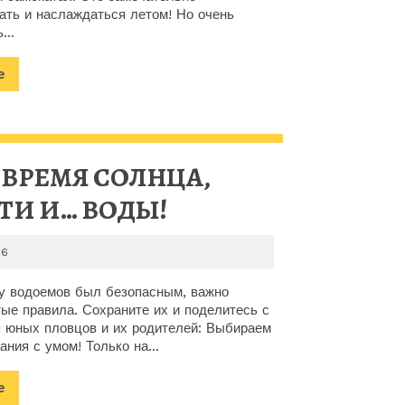
ПРОГУЛОК
рать и наслаждаться летом! Но очень
И
...
ЯРКИХ
Подробнее
е
ВПЕЧАТЛЕНИЙ!
НО
БЕЗОПАСНОСТЬ
 ВРЕМЯ СОЛНЦА,
—
ЛЕТО
ТИ И… ВОДЫ!
ПРЕВЫШЕ
–
2026-
26
ВСЕГО!
ВРЕМЯ
06-
26
у водоемов был безопасным, важно
СОЛНЦА,
ые правила. Сохраните их и поделитесь с
я юных пловцов и их родителей: Выбираем
РАДОСТИ
ания с умом! Только на...
И…
Подробнее
е
ВОДЫ!