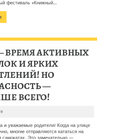
й фестиваль «Книжный...
Подробнее
е
— ВРЕМЯ АКТИВНЫХ
ЛОК И ЯРКИХ
ТЛЕНИЙ! НО
АСНОСТЬ —
ЛЕТО
ШЕ ВСЕГО!
—
2026-
29
ВРЕМЯ
06-
29
а и уважаемые родители! Когда на улице
АКТИВНЫХ
чно, многие отправляются кататься на
и самокатах. Это замечательно —