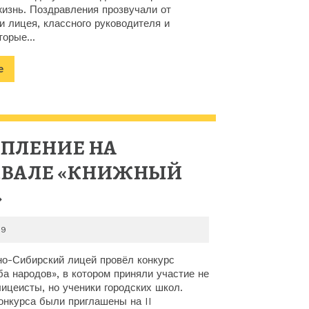
СОСТОЯЛО
жизнь. Поздравления прозвучали от
ТОРЖЕСТВ
 лицея, классного руководителя и
торые...
ВРУЧЕНИЕ
Подробнее
е
АТТЕСТАТ
ВЫПУСКН
9
ПЛЕНИЕ НА
КЛАССА!
ИВАЛЕ «КНИЖНЫЙ
ВЫСТУПЛЕНИЕ
»
НА
2026-
29
ФЕСТИВАЛЕ
06-
29
но-Сибирский лицей провёл конкурс
«КНИЖНЫЙ
а народов», в котором приняли участие не
ицеисты, но ученики городских школ.
ВЕТЕР»
онкурса были приглашены на II