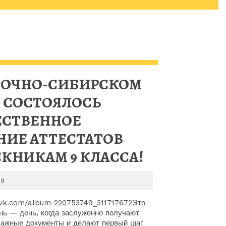
ТОЧНО-СИБИРСКОМ
 СОСТОЯЛОСЬ
ЕСТВЕННОЕ
НИЕ АТТЕСТАТОВ
В
КНИКАМ 9 КЛАССА!
ВОСТОЧНО
2026-
29
СИБИРСК
06-
29
//vk.com/album-220753749_311717672Это
ЛИЦЕЕ
нь — день, когда заслуженно получают
важные документы и делают первый шаг