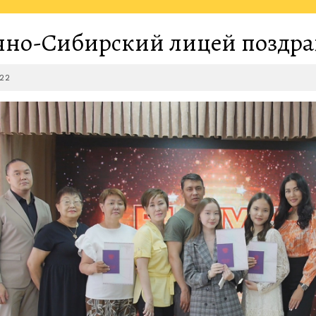
чно-Сибирский лицей поздра
2023-
22
06-
22