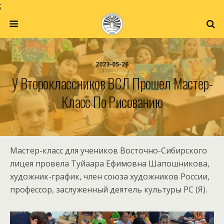
;
2023-05-26
У Второклассников ВСЛ Прошел Мастер-
Класс По Рисованию
Мастер-класс для учеников Восточно-Сибирского
лицея провела Туйаара Ефимовна Шапошникова,
художник-график, член союза художников России,
профессор, заслуженный деятель культуры РС (Я).