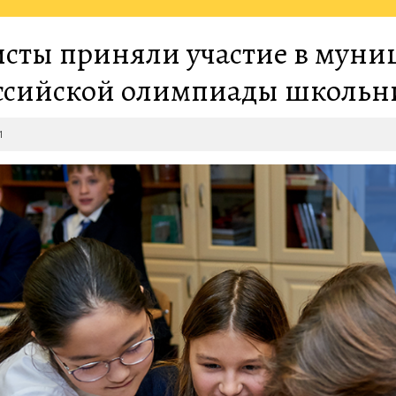
сты приняли участие в муни
ссийской олимпиады школьн
2022-
1
11-
21