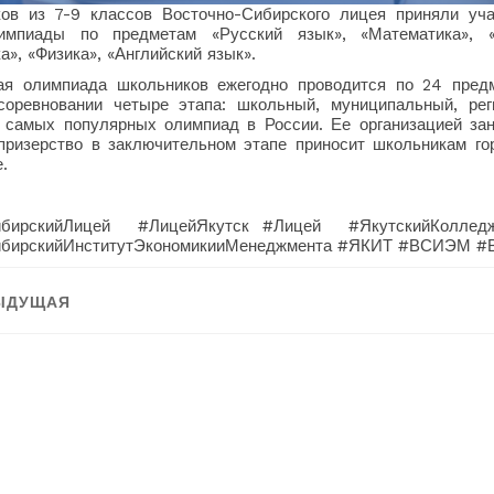
ов из 7-9 классов Восточно-Сибирского лицея приняли уча
импиады по предметам «Русский язык», «Математика», «И
», «Физика», «Английский язык».
ая олимпиада школьников ежегодно проводится по 24 пред
соревновании четыре этапа: школьный, муниципальный, ре
 самых популярных олимпиад в России. Ее организацией зан
призерство в заключительном этапе приносит школьникам го
.
ибирскийЛицей #ЛицейЯкутск #Лицей #ЯкутскийКолледж
ибирскийИнститутЭкономикииМенеджмента #ЯКИТ #ВСИЭМ #
ация
ЫДУЩАЯ
:
Следующая:
ям