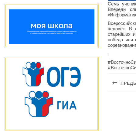
Семь ученик
Впереди ол
«Информатика
Всероссийск
человек. В 
старейших и
победа или 
соревнование
.
#ВосточноС
#ВосточноС
Навиг
ПРЕД
по
Предыдущая
запис