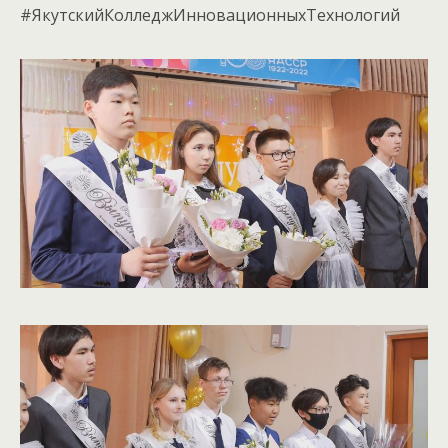
#ЯкутскийКолледжИнновационныхТехнологий