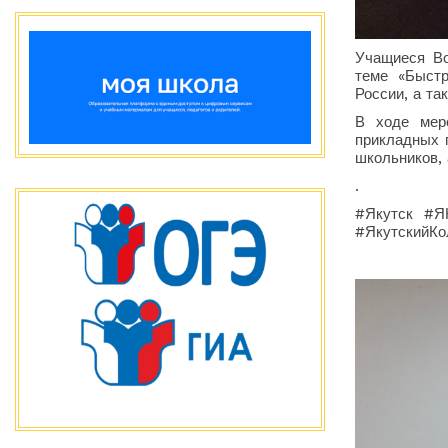
Учащиеся Во
теме «Быстр
России, а та
В ходе меро
прикладных 
школьников,
.
#Якутск #Я
#ЯкутскийКо