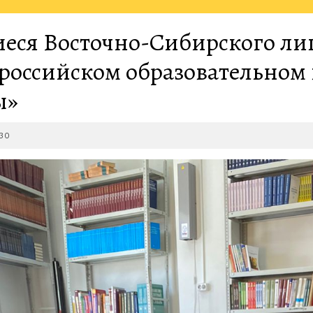
еся Восточно-Сибирского ли
ероссийском образовательном 
ы»
2022-
30
04-
30