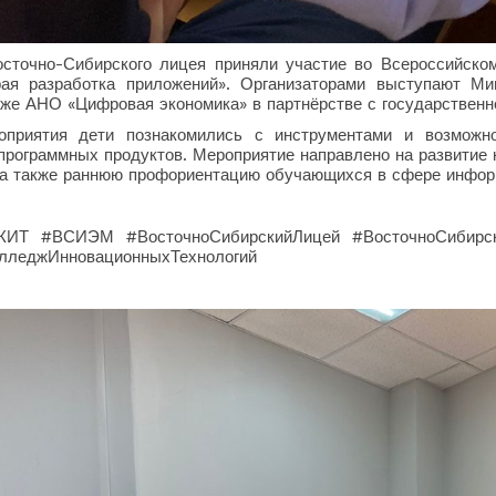
сточно-Сибирского лицея приняли участие во Всероссийско
ая разработка приложений». Организаторами выступают М
кже АНО «Цифровая экономика» в партнёрстве с государственн
приятия дети познакомились с инструментами и возможно
программных продуктов. Мероприятие направлено на развитие
 а также раннюю профориентацию обучающихся в сфере инфор
КИТ #ВСИЭМ #ВосточноСибирскийЛицей #ВосточноСибирск
лледжИнновационныхТехнологий