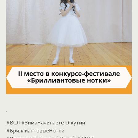
.
#ВСЛ #ЗимаНачинаетсясЯкутии
#БриллиантовыеНотки