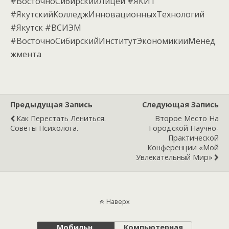
#ВосточноСибирскийЛицей #ЯКИТ
#ЯкутскийКолледжИнновационныхТехнологий
#Якутск #ВСИЭМ
#ВосточноСибирскийИнститутЭкономикииМенед
жмента
Предыдущая Запись
Следующая Запись
Как Перестать Лениться.
Второе Место На
Советы Психолога.
Городской Научно-
Практической
Конференции «Мой
Увлекательный Мир»
Наверх
Мобильн.
Компьютерная