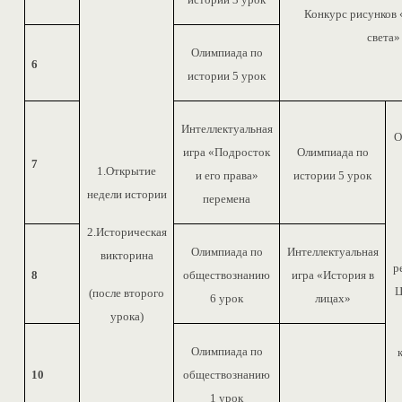
Конкурс рисунков 
света»
Олимпиада по
6
истории 5 урок
Интеллектуальная
О
игра «Подросток
Олимпиада по
7
1.Открытие
и его права»
истории 5 урок
недели истории
перемена
2.Историческая
Олимпиада по
Интеллектуальная
викторина
р
8
обществознанию
игра «История в
Ц
(после второго
6 урок
лицах»
урока)
Олимпиада по
10
обществознанию
1 урок