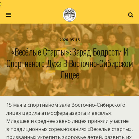
;
2026-05-15
«Весёлые Старты»: Заряд Бодрости И
Спортивного Духа В Восточно-Сибирском
Лицее
15 мая в спортивном зале Восточно-Сибирского
лицея царила атмосфера азарта и веселья.
Младшее и среднее звено лицея приняли участие
в традиционных соревнованиях «Весёлые старты»,
призванных укрепить здоровье детей, развить их