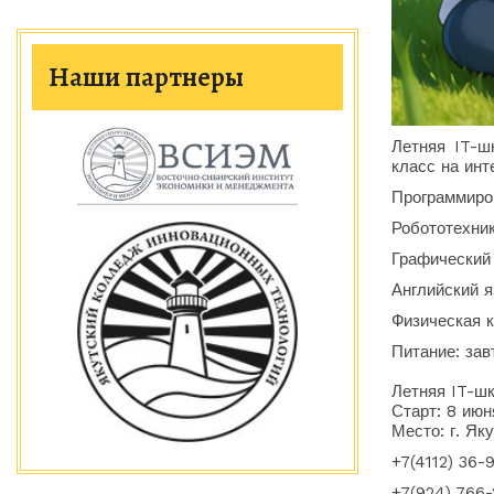
Наши партнеры
Летняя IT-ш
класс на инт
Программиро
Робототехни
Графический
Английский 
Физическая 
Питание: зав
Летняя IT-шк
Старт: 8 июн
Место: г. Як
+7(4112) 36-
+7(924) 766