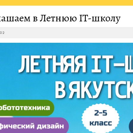
ашаем в Летнюю IT-школу
2026-
-02
04-
02