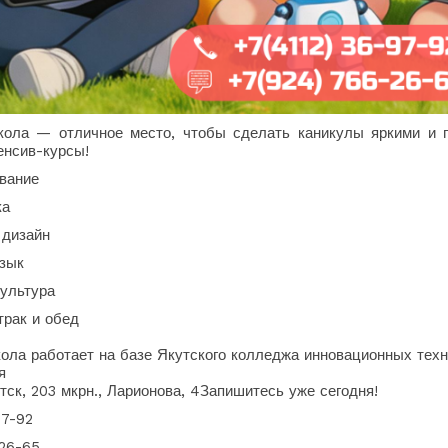
кола — отличное место, чтобы сделать каникулы яркими и 
енсив-курсы!
вание
ка
 дизайн
язык
культура
трак и обед
ола работает на базе Якутского колледжа инновационных техн
я
утск, 203 мкрн., Ларионова, 4Запишитесь уже сегодня!
97-92
-26-65