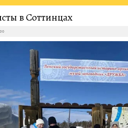
сты в Соттинцах
2026-
-30
03-
30