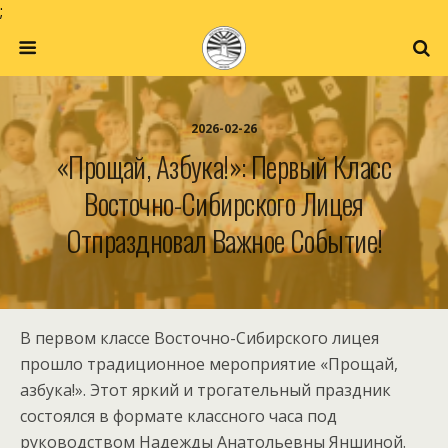
;
2026-02-26
«Прощай, Азбука!»: Первый Класс
Восточно-Сибирского Лицея
Отпраздновал Важное Событие!
В первом классе Восточно-Сибирского лицея
прошло традиционное мероприятие «Прощай,
азбука!». Этот яркий и трогательный праздник
состоялся в формате классного часа под
руководством Надежды Анатольевны Яншиной.