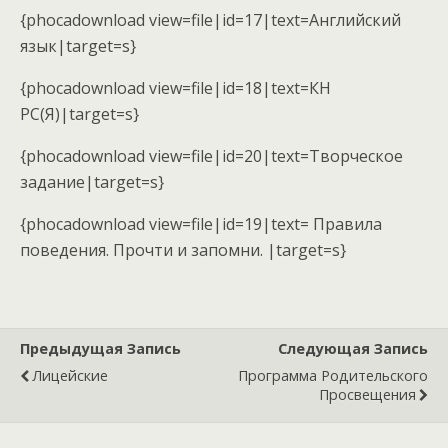
{phocadownload view=file|id=17|text=Английский
язык|target=s}
{phocadownload view=file|id=18|text=КН
РС(Я)|target=s}
{phocadownload view=file|id=20|text=Творческое
задание|target=s}
{phocadownload view=file|id=19|text= Правила
поведения. Прочти и запомни. |target=s}
Предыдущая Запись
Следующая Запись
Лицейские
Программа Родительского
Просвещения