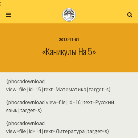
;
2013-11-01
«Каникулы На 5»
{phocadownload
view=file|id=15|text=Математика|target=s}
{phocadownload view=file|id=16|text=Русский
язык|target=s}
{phocadownload
view=file|id=14|text=Литература|target=s}