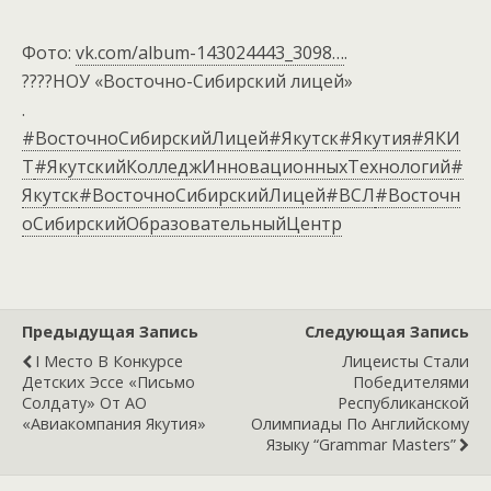
Фото:
vk.com/album-143024443_3098…
.
????НОУ «Восточно-Сибирский лицей»
.
#ВосточноСибирскийЛицей
#Якутск
#Якутия
#ЯКИ
Т
#ЯкутскийКолледжИнновационныхТехнологий
#
Якутск
#ВосточноСибирскийЛицей
#ВСЛ
#Восточн
оСибирскийОбразовательныйЦентр
Предыдущая Запись
Следующая Запись
I Место В Конкурсе
Лицеисты Стали
Детских Эссе «Письмо
Победителями
Солдату» От АО
Республиканской
«Авиакомпания Якутия»
Олимпиады По Английскому
Языку “Grammar Masters”