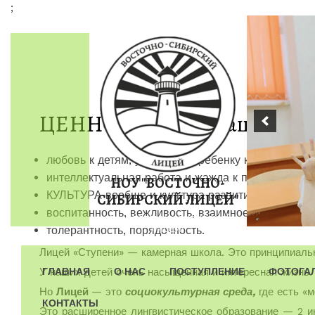
;
Пропустить
контент
ЦЕННОСТЯМИ в нашем лице
любовь к детям, уважение к ребенку как к ЛИЧН
интеллектуальная работа и жажда к познанию.
НОУ "ВОСТОЧНО-
КУЛЬТУРА вообще и культура развития человечес
СИБИРСКИЙ ЛИЦЕЙ"
воспитанность, вежливость, взаимное уважение, 
НОУ "ВОСТОЧНО-СИБИРСКИЙ-
толерантность, порядочность.
ЛИЦЕЙ"
Лицей «Ступени» — камерная школа. Это принципиаль
У наших детей очень насыщенная и интересная жизнь.
ГЛАВНАЯ
О НАС
ПОСТУПЛЕНИЕ
ФОТОГА
Но
Лицей
— это
социокультурная среда,
где есть «
КОНТАКТЫ
Это расширенное лингвистическое образование — 2 ино