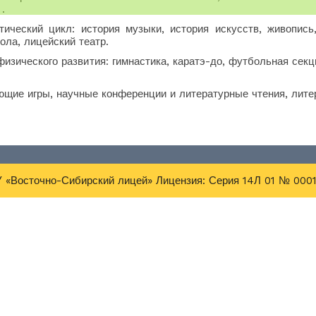
.
ческий цикл: история музыки, история искусств, живопись,
ола, лицейский театр.
изического развития: гимнастика, каратэ-до, футбольная секц
щие игры, научные конференции и литературные чтения, лите
 «Восточно-Сибирский лицей» Лицензия: Серия 14Л 01 № 00017
Scroll
Up