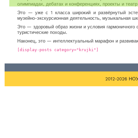
олимпиадах, дебатах и конференциях, проекты и театр 
Это — уже с 1 класса широкий и развёрнутый эстети
музейно-экскурсионная деятельность, музыкальная шк
Это — здоровый образ жизни и условия гармоничного ф
туристические походы.
Наконец, это — интеллектуальный марафон и развиваю
[display-posts category="krujki"]
2012-2026 НОУ